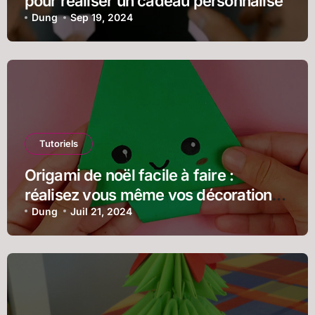
pour réaliser un cadeau personnalisé
Dung
Sep 19, 2024
Tutoriels
Origami de noël facile à faire :
réalisez vous même vos décorations
en papier pour les fêtes
Dung
Juil 21, 2024