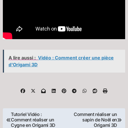
A lire aussi :
Vidéo : Comment créer une pièce
d'Origami 3D
Navigation
Tutoriel Vidéo :
Comment réaliser un
Comment réaliser un
sapin de Noël en
de
Cygne en Origami 3D
Origami 3D