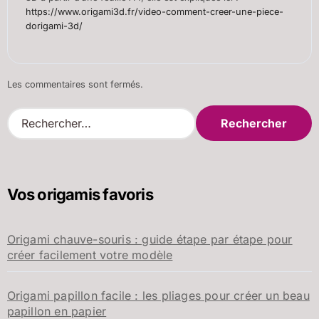
https://www.origami3d.fr/video-comment-creer-une-piece-
dorigami-3d/
Les commentaires sont fermés.
R
e
c
h
e
Vos origamis favoris
r
c
h
Origami chauve-souris : guide étape par étape pour
e
créer facilement votre modèle
r
:
Origami papillon facile : les pliages pour créer un beau
papillon en papier