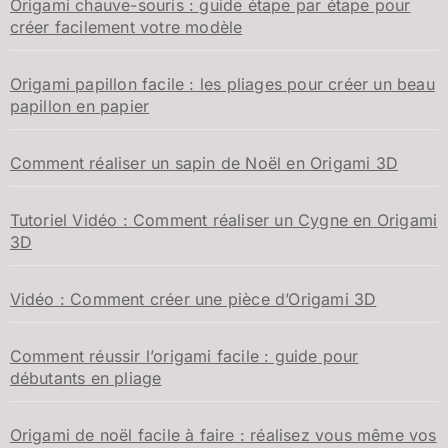
Origami chauve-souris : guide étape par étape pour
e
créer facilement votre modèle
r
:
Origami papillon facile : les pliages pour créer un beau
papillon en papier
Comment réaliser un sapin de Noël en Origami 3D
Tutoriel Vidéo : Comment réaliser un Cygne en Origami
3D
Vidéo : Comment créer une pièce d’Origami 3D
Comment réussir l’origami facile : guide pour
débutants en pliage
Origami de noël facile à faire : réalisez vous même vos