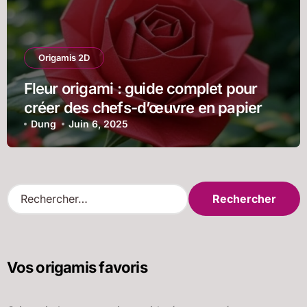
Origamis 2D
Fleur origami : guide complet pour
créer des chefs-d’œuvre en papier
Dung
Juin 6, 2025
R
e
c
h
e
Vos origamis favoris
r
c
h